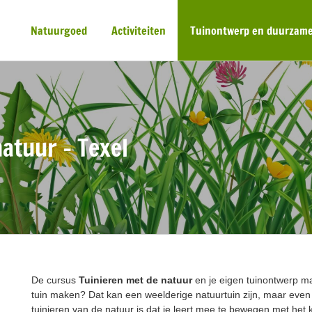
Natuurgoed
Activiteiten
Tuinontwerp en duurzame
atuur – Texel
De cursus
Tuinieren met de natuur
en je eigen tuinontwerp m
tuin maken? Dat kan een weelderige natuurtuin zijn, maar eve
tuinieren van de natuur is dat je leert mee te bewegen met het 